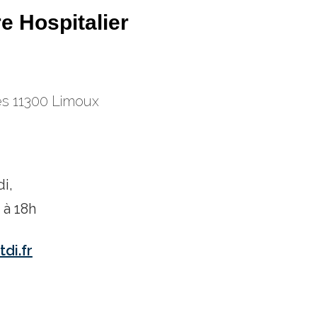
e Hospitalier
es 11300 Limoux
i,
 à 18h
di.fr