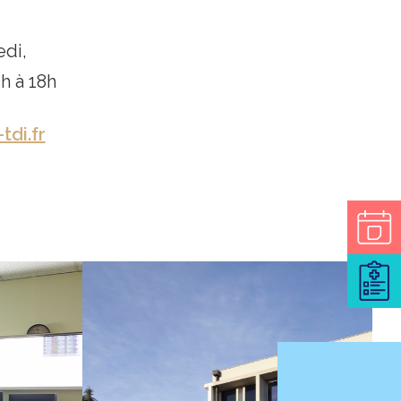
di,
h à 18h
di.fr