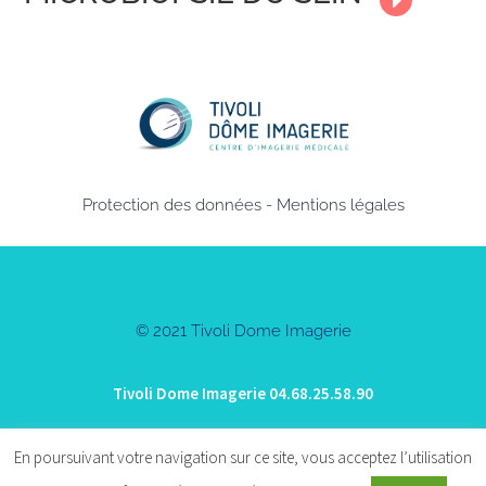
Protection des données
-
Mentions légales
© 2021 Tivoli Dome Imagerie
Tivoli Dome Imagerie 04.68.25.58.90
Accueil
-
Examens
-
Centres
-
Patients
-
Médecins
-
Contact
En poursuivant votre navigation sur ce site, vous acceptez l’utilisation